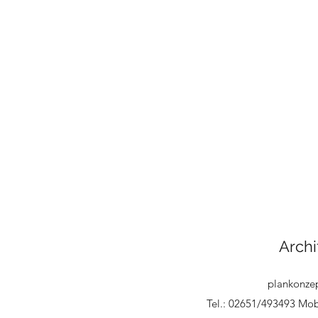
Archi
plankonzep
Tel.: 02651/493493 Mob