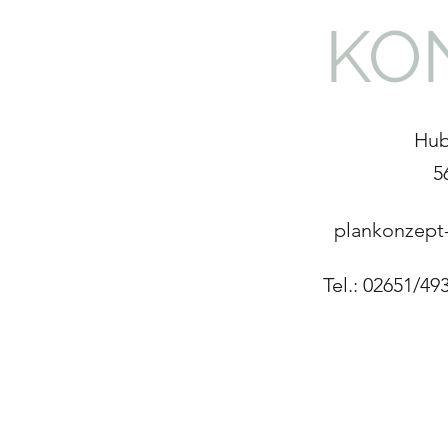
KO
Hub
5
plankonzept-
Tel.: 02651/4